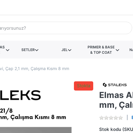
KAS
PRIMER & BASE
SETLER
JEL
N
R
& TOP COAT
vi, Çap 2,1 mm, Çalışma Kısmı 8 mm
Stokta
Elmas Al
mm, Çal
Stok kodu (SKU