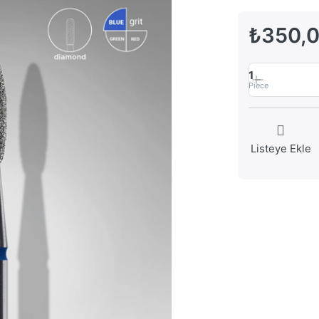
₺350,
1
Piece
Listeye Ekle