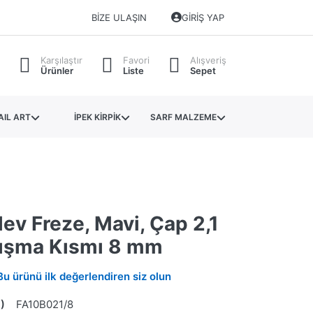
BIZE ULAŞIN
GIRIŞ YAP
Karşılaştır
Favori
Alışveriş
Ürünler
Liste
Sepet
AIL ART
İPEK KİRPİK
SARF MALZEME
ev Freze, Mavi, Çap 2,1
ışma Kısmı 8 mm
Bu ürünü ilk değerlendiren siz olun
)
FA10B021/8