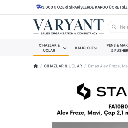
3.000 ₺ ÜZERI SIPARIŞLERDE KARGO ÜCRETSIZ
CİHAZLAR &
PENS & MA
KALICI OJE
UÇLAR
& PUSHE
CİHAZLAR & UÇLAR
Elmas Alev Freze, Ma