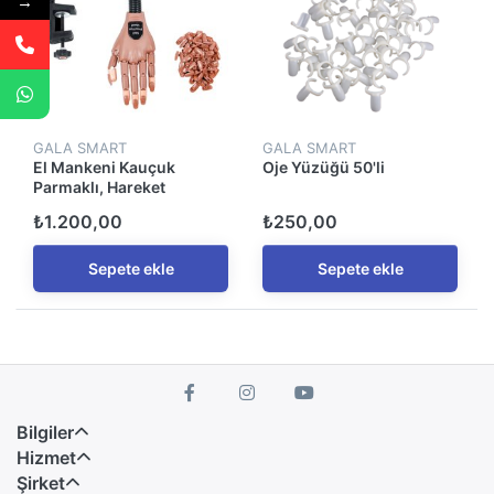
→
GALA SMART
GALA SMART
El Mankeni Kauçuk
Oje Yüzüğü 50'li
Parmaklı, Hareket
Ettirilebilir
₺1.200,00
₺250,00
Sepete ekle
Sepete ekle
Bilgiler
Hizmet
Şirket