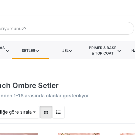
KAS
PRIMER & BASE
SETLER
JEL
N
R
& TOP COAT
nch Ombre Setler
ünden
1-16
arasında olanlar gösteriliyor
liğe
göre sırala