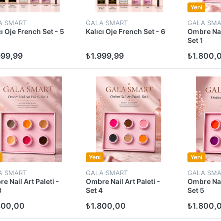
Yeni
A SMART
GALA SMART
GALA SMA
cı Oje French Set - 5
Kalıcı Oje French Set - 6
Ombre Nail
Set 1
999,99
₺1.999,99
₺1.800,
Yeni
Yeni
A SMART
GALA SMART
GALA SMA
e Nail Art Paleti -
Ombre Nail Art Paleti -
Ombre Nail
3
Set 4
Set 5
800,00
₺1.800,00
₺1.800,