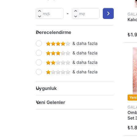
-
GAL
Kalı
Derecelendirme
₺1.
& daha fazla
& daha fazla
& daha fazla
& daha fazla
Uygunluk
Yeni
Yeni Gelenler
GAL
Ombr
Set 
₺1.