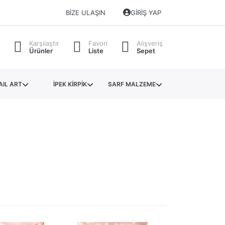
BIZE ULAŞIN
GIRIŞ YAP
Karşılaştır
Favori
Alışveriş
Ürünler
Liste
Sepet
AIL ART
İPEK KİRPİK
SARF MALZEME