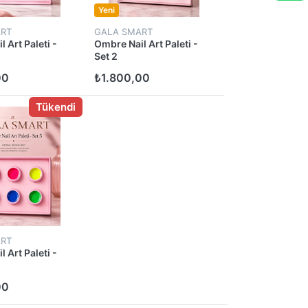
Yeni
RT
GALA SMART
 Art Paleti -
Ombre Nail Art Paleti -
Set 2
00
₺1.800,00
Tükendi
RT
 Art Paleti -
00