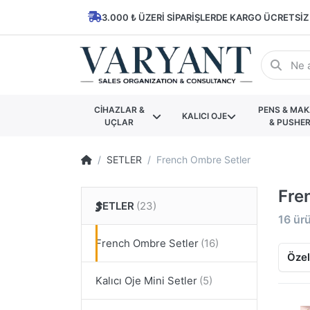
3.000 ₺ ÜZERI SIPARIŞLERDE KARGO ÜCRETSIZ
CİHAZLAR &
PENS & MA
KALICI OJE
UÇLAR
& PUSHE
SETLER
French Ombre Setler
Fre
SETLER
16
ür
French Ombre Setler
Özel
Kalıcı Oje Mini Setler