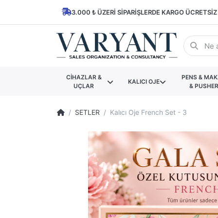
3.000 ₺ ÜZERI SIPARIŞLERDE KARGO ÜCRETSIZ
CİHAZLAR &
PENS & MA
KALICI OJE
UÇLAR
& PUSHE
SETLER
Kalıcı Oje French Set - 3