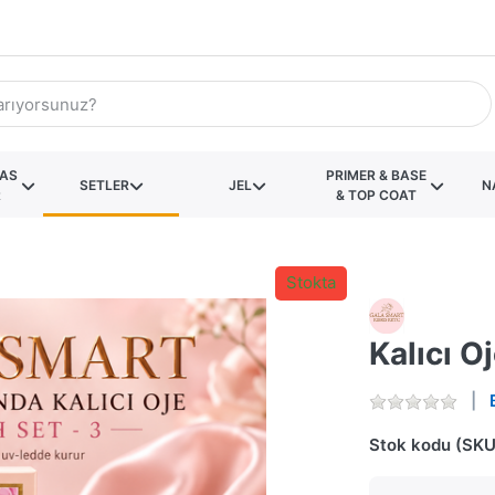
KAS
PRIMER & BASE
SETLER
JEL
N
R
& TOP COAT
Stokta
Kalıcı O
Stok kodu (SKU