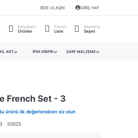
BIZE ULAŞIN
GIRIŞ YAP
Karşılaştır
Favori
Alışveriş
Ürünler
Liste
Sepet
AIL ART
İPEK KİRPİK
SARF MALZEME
je French Set - 3
Bu ürünü ilk değerlendiren siz olun
)
S0025