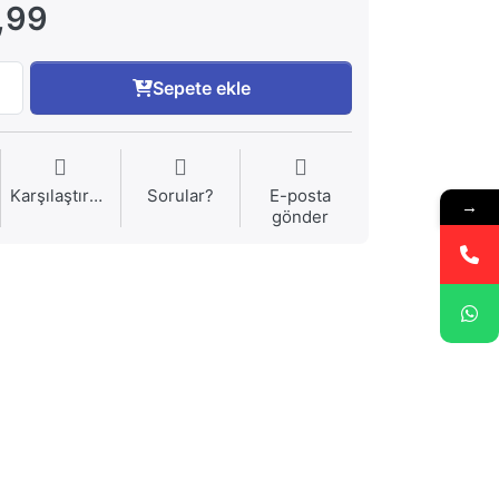
,99
Sepete ekle
Karşılaştırma
Sorular?
E-posta
→
gönder