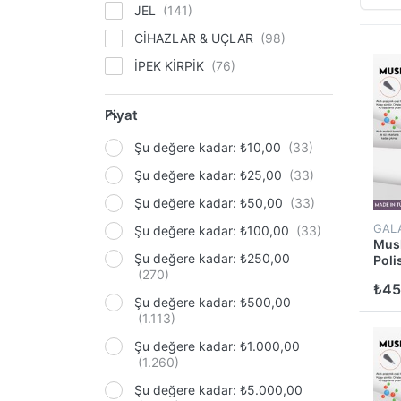
JEL
CİHAZLAR & UÇLAR
İPEK KİRPİK
Sticker Çeşitleri
Fiyat
Glitter Simli Seri
Şu değere kadar: ₺10,00
Çoklu Nail Art Süsleme Çeşitleri
Şu değere kadar: ₺25,00
Fırça Çeşitleri
Şu değere kadar: ₺50,00
PENS & MAKAS & PUSHER
GAL
Şu değere kadar: ₺100,00
Mus
Tekli Nail Art Süsleme Çeşitleri
Şu değere kadar: ₺250,00
Poli
₺45
Elmas Frezeler
Şu değere kadar: ₺500,00
İpek Kirpik Yan Ürünler
Şu değere kadar: ₺1.000,00
Tips Çeşitleri
Pastel Dream Serisi
Şu değere kadar: ₺5.000,00