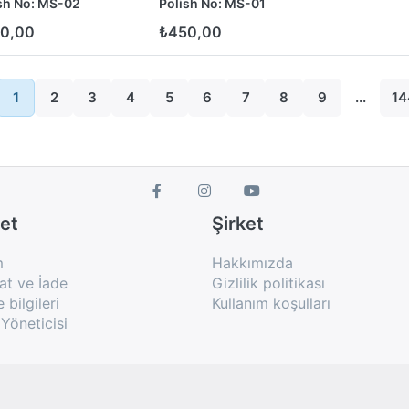
sh No: MS-02
Polish No: MS-01
0,00
₺450,00
1
2
3
4
5
6
7
8
9
...
14
et
Şirket
m
Hakkımızda
at ve İade
Gizlilik politikası
bilgileri
Kullanım koşulları
Yöneticisi