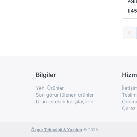
Poli
Folyo Kutu Çeşitleri
₺45
UV/LED Kurutucular
French Ombre Setler
Oje Rafı, Sehpa, Yastık
Tek Kullanımlık Törpü
Fast Fun Mix İpek Kirpikler
Builder Fluid Gel 30gr
Builder Fluid Gel 50gr
Bilgiler
Hizm
Builder Fluid Gel 250gr
Yeni Ürünler
İletişi
Cosmos Kedi Gözü Serisi
Son görüntülenen ürünler
Teslim
Cream Gel 30gr
Ürün listesini karşılaştırın
Ödeme 
Çerez 
Cream Gel 50gr
Festival Serisi
Freze Makine Uç Setleri
Özgür Teknoloji & Yazılım
© 2025
Premium Soft Gel 30gr