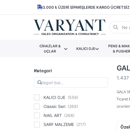
3.000 ₺ ÜZERI SIPARIŞLERDE KARGO ÜCRETSIZ
CİHAZLAR &
PENS & MA
KALICI OJE
UÇLAR
& PUSHE
GA
Kategori
1.437
GALA SMA
KALICI OJE
Ticaret 
ürünleri
Classic Seri
NAIL ART
SARF MALZEME
Özel