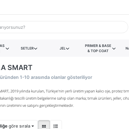
KAS
PRIMER & BASE
SETLER
JEL
N
R
& TOP COAT
LA SMART
üründen
1-10
arasında olanlar gösteriliyor
RT, 2019 yılında kurulan, Türkiye'nin yerli üretim yapan kalıcı oje, protez tırna
Bakanlığı tescilli üretim belgelerine sahip olan marka; tırnak ürünleri, jeller, cih
nin üretimini ve satışını gerçekleştirmektedir.
liğe
göre sırala