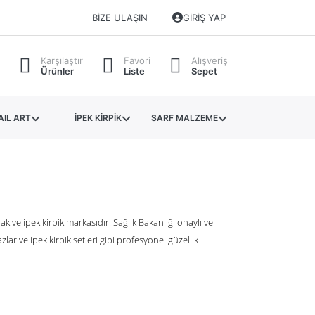
BIZE ULAŞIN
GIRIŞ YAP
Karşılaştır
Favori
Alışveriş
Ürünler
Liste
Sepet
AIL ART
İPEK KİRPİK
SARF MALZEME
k ve ipek kirpik markasıdır. Sağlık Bakanlığı onaylı ve
azlar ve ipek kirpik setleri gibi profesyonel güzellik