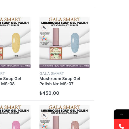
RT
GALA SMART
 Soup Gel
Mushroom Soup Gel
: MS-08
Polish No: MS-07
0
₺450,00
→