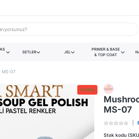
KAS
PRIMER & BASE
SETLER
JEL
N
R
& TOP COAT
: MS-07
Stokta
Mushroo
MS-07
Stok kodu (SKU