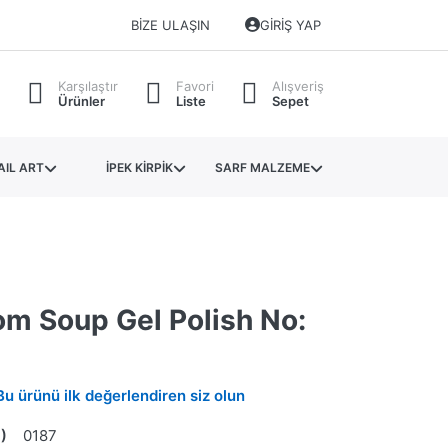
BIZE ULAŞIN
GIRIŞ YAP
Karşılaştır
Favori
Alışveriş
Ürünler
Liste
Sepet
AIL ART
İPEK KİRPİK
SARF MALZEME
m Soup Gel Polish No:
Bu ürünü ilk değerlendiren siz olun
)
0187