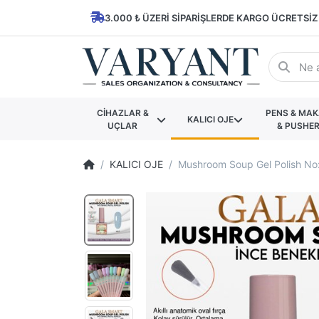
3.000 ₺ ÜZERI SIPARIŞLERDE KARGO ÜCRETSIZ
CİHAZLAR &
PENS & MA
KALICI OJE
UÇLAR
& PUSHE
KALICI OJE
Mushroom Soup Gel Polish No