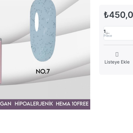
₺450,
1
Piece
Listeye Ekle