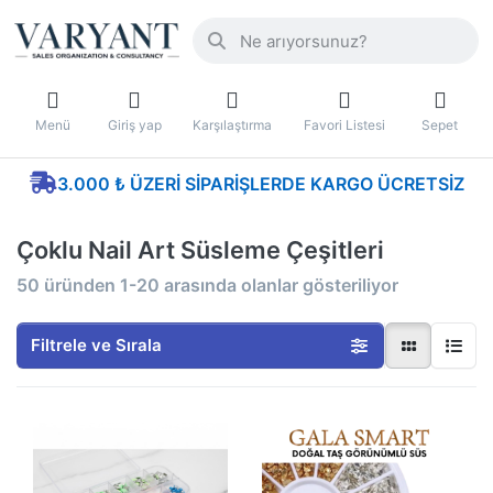
Menü
Giriş yap
Karşılaştırma
Favori Listesi
Sepet
3.000 ₺ ÜZERI SIPARIŞLERDE KARGO ÜCRETSIZ
Çoklu Nail Art Süsleme Çeşitleri
50
üründen
1-20
arasında olanlar gösteriliyor
Filtrele ve Sırala