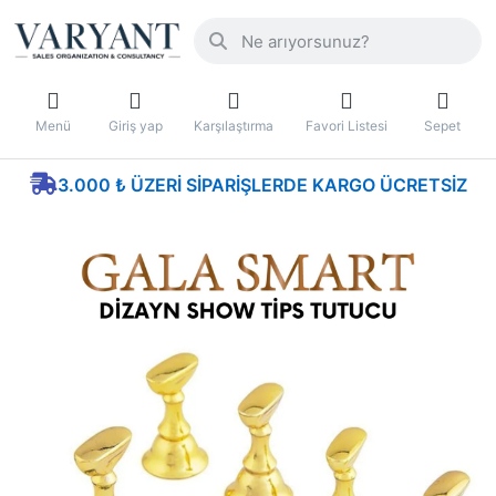
Menü
Giriş yap
Karşılaştırma
Favori Listesi
Sepet
3.000 ₺ ÜZERI SIPARIŞLERDE KARGO ÜCRETSIZ