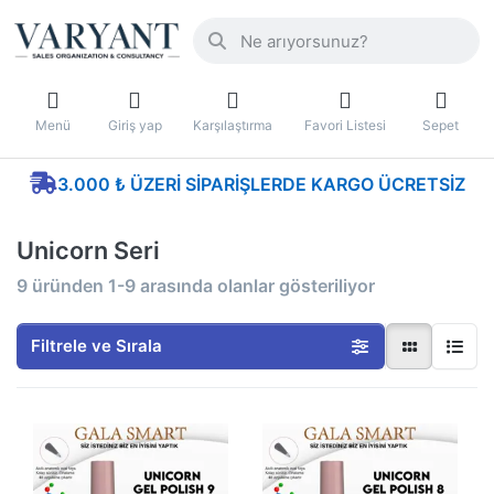
Menü
Giriş yap
Karşılaştırma
Favori Listesi
Sepet
3.000 ₺ ÜZERI SIPARIŞLERDE KARGO ÜCRETSIZ
Unicorn Seri
9
üründen
1-9
arasında olanlar gösteriliyor
Filtrele ve Sırala