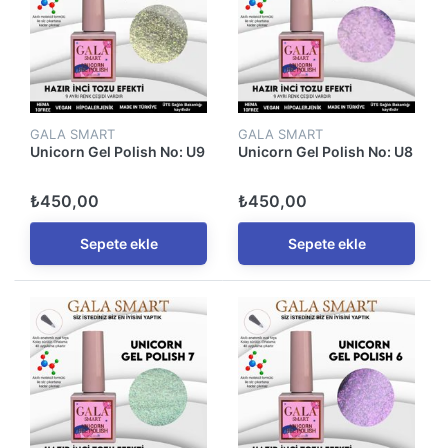
GALA SMART
GALA SMART
Unicorn Gel Polish No: U9
Unicorn Gel Polish No: U8
₺450,00
₺450,00
Sepete ekle
Sepete ekle