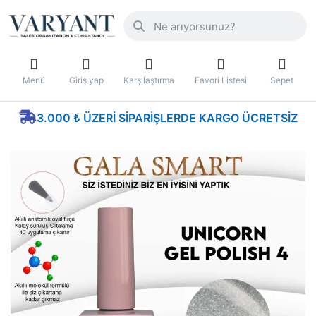
Menü
Giriş yap
Karşılaştırma
Favori Listesi
Sepet
3.000 ₺ ÜZERI SIPARIŞLERDE KARGO ÜCRETSIZ