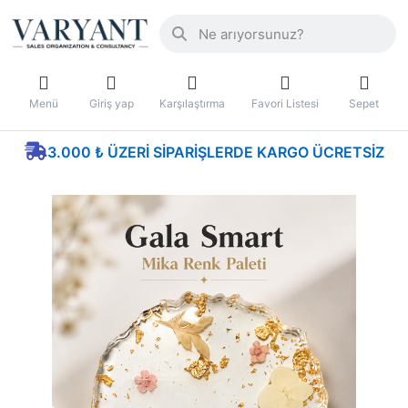
Menü
Giriş yap
Karşılaştırma
Favori Listesi
Sepet
3.000 ₺ ÜZERI SIPARIŞLERDE KARGO ÜCRETSIZ