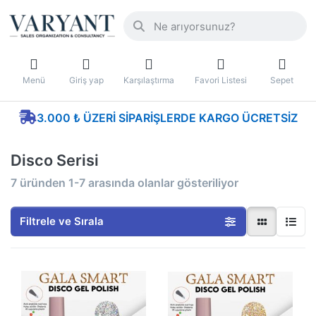
Menü
Giriş yap
Karşılaştırma
Favori Listesi
Sepet
3.000 ₺ ÜZERI SIPARIŞLERDE KARGO ÜCRETSIZ
Disco Serisi
7
üründen
1-7
arasında olanlar gösteriliyor
Filtrele ve Sırala