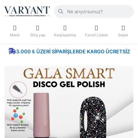
Menü
Giriş yap
Karşılaştırma
Favori Listesi
Sepet
3.000 ₺ ÜZERI SIPARIŞLERDE KARGO ÜCRETSIZ