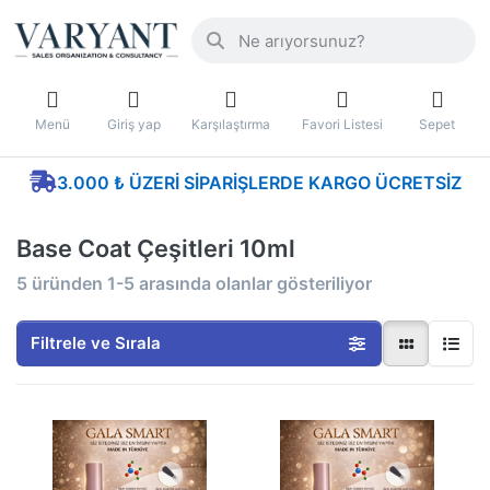
Menü
Giriş yap
Karşılaştırma
Favori Listesi
Sepet
3.000 ₺ ÜZERI SIPARIŞLERDE KARGO ÜCRETSIZ
Base Coat Çeşitleri 10ml
5
üründen
1-5
arasında olanlar gösteriliyor
Filtrele ve Sırala