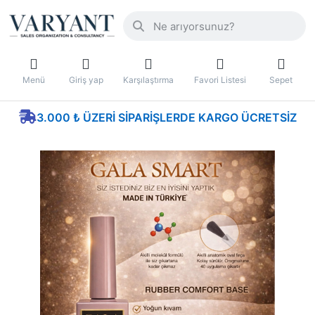
Menü
Giriş yap
Karşılaştırma
Favori Listesi
Sepet
3.000 ₺ ÜZERI SIPARIŞLERDE KARGO ÜCRETSIZ