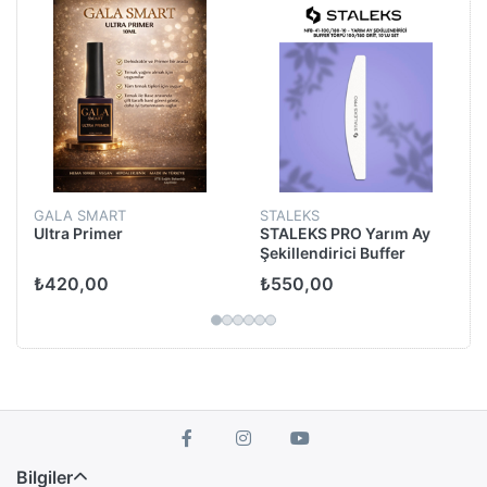
i
GALA SMART
STALEKS
Ultra Primer
STALEKS PRO Yarım Ay
Şekillendirici Buffer
Törpü 100/180 Grit, 10'lu
₺420,00
₺550,00
Set
Bilgiler