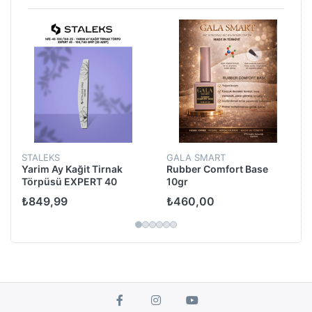
i
STALEKS
GALA SMART
Yarim Ay Kağit Tirnak
Rubber Comfort Base
Törpüsü EXPERT 40
10gr
100/180 Grit (25 Adet)
₺849,99
₺460,00