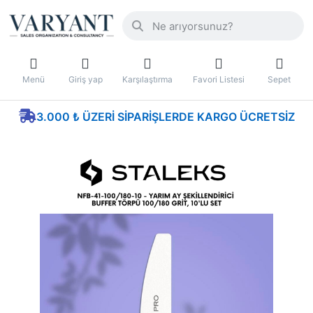
Menü
Giriş yap
Karşılaştırma
Favori Listesi
Sepet
3.000 ₺ ÜZERI SIPARIŞLERDE KARGO ÜCRETSIZ