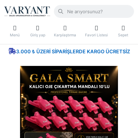
Menü
Giriş yap
Karşılaştırma
Favori Listesi
Sepet
3.000 ₺ ÜZERI SIPARIŞLERDE KARGO ÜCRETSIZ