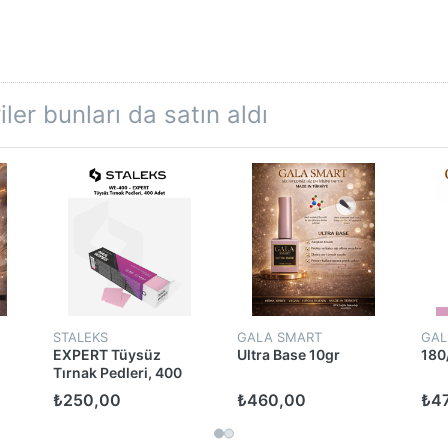
ler bunları da satın aldı
STALEKS
GALA SMART
GAL
EXPERT Tüysüz
Ultra Base 10gr
180
Tırnak Pedleri, 400
Adet
₺250,00
₺460,00
₺4