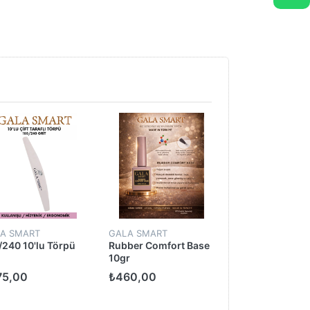
A SMART
GALA SMART
GALA SMART
/240 10'lu Törpü
Rubber Comfort Base
Cosmos Gel Pol
10gr
No: M10
75,00
₺460,00
₺450,00