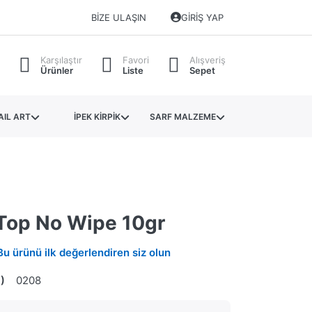
BIZE ULAŞIN
GIRIŞ YAP
Karşılaştır
Favori
Alışveriş
Ürünler
Liste
Sepet
AIL ART
İPEK KİRPİK
SARF MALZEME
Top No Wipe 10gr
Bu ürünü ilk değerlendiren siz olun
)
0208