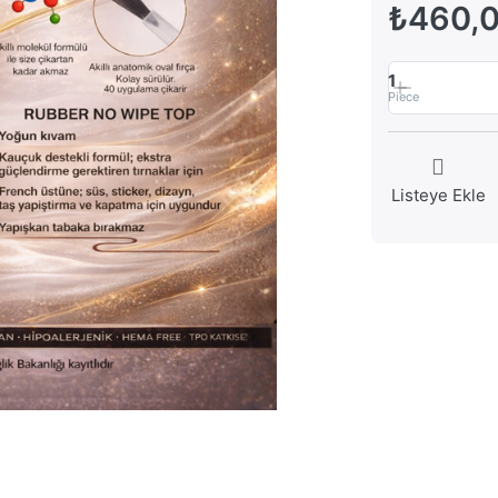
₺460,
1
Piece
Listeye Ekle