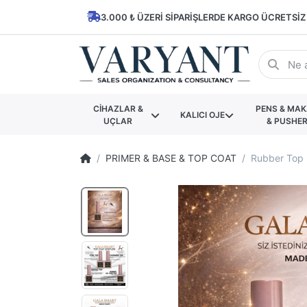
3.000 ₺ ÜZERI SIPARIŞLERDE KARGO ÜCRETSIZ
CİHAZLAR &
PENS & MA
KALICI OJE
UÇLAR
& PUSHE
PRIMER & BASE & TOP COAT
Rubber Top 