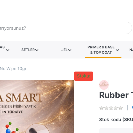
KAS
PRIMER & BASE
SETLER
JEL
N
R
& TOP COAT
No Wipe 10gr
Stokta
Rubber 
Stok kodu (SKU