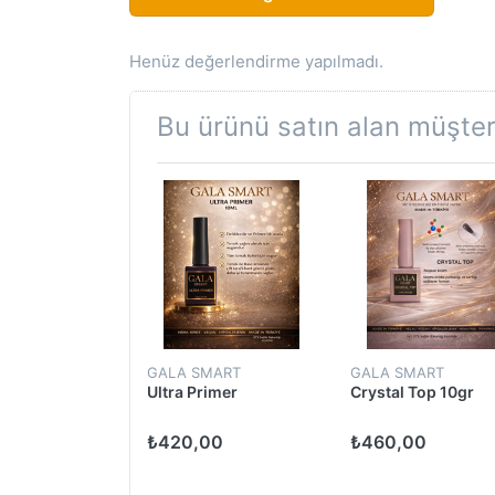
Henüz değerlendirme yapılmadı.
Bu ürünü satın alan müşteri
MART
GALA SMART
GALA SMART
min Strong
Ultra Primer
Crystal Top 10gr
0gr
00
₺420,00
₺460,00