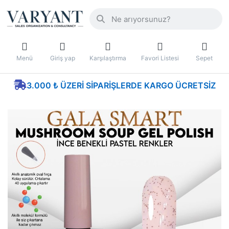
Menü
Giriş yap
Karşılaştırma
Favori Listesi
Sepet
3.000 ₺ ÜZERI SIPARIŞLERDE KARGO ÜCRETSIZ