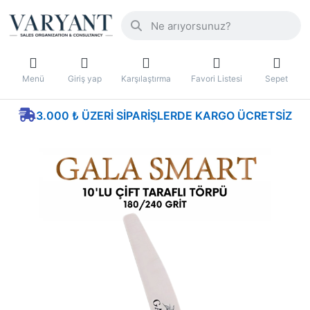
Menü
Giriş yap
Karşılaştırma
Favori Listesi
Sepet
3.000 ₺ ÜZERI SIPARIŞLERDE KARGO ÜCRETSIZ