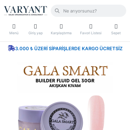
Menü
Giriş yap
Karşılaştırma
Favori Listesi
Sepet
3.000 ₺ ÜZERI SIPARIŞLERDE KARGO ÜCRETSIZ