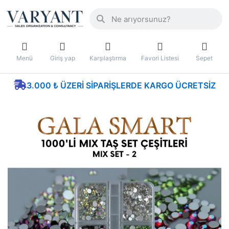
Menü
Giriş yap
Karşılaştırma
Favori Listesi
Sepet
3.000 ₺ ÜZERI SIPARIŞLERDE KARGO ÜCRETSIZ