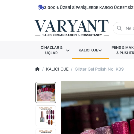
3.000 ₺ ÜZERI SIPARIŞLERDE KARGO ÜCRETSIZ
CİHAZLAR &
PENS & MA
KALICI OJE
UÇLAR
& PUSHE
KALICI OJE
Glitter Gel Polish No: K39