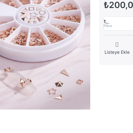
₺200,
1
Piece
Listeye Ekle