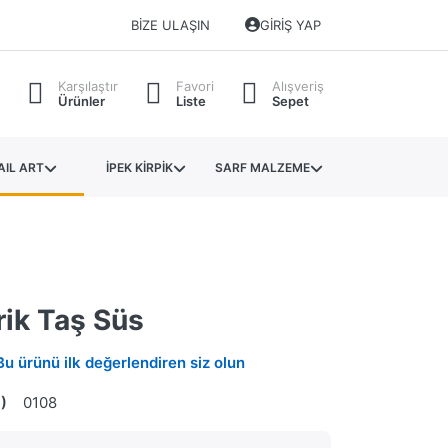
BIZE ULAŞIN
GIRIŞ YAP
Karşılaştır
Favori
Alışveriş
Ürünler
Liste
Sepet
AIL ART
İPEK KİRPİK
SARF MALZEME
ik Taş Süs
Bu ürünü ilk değerlendiren siz olun
)
0108