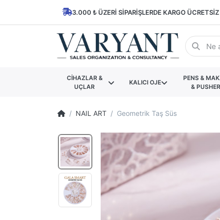
3.000 ₺ ÜZERI SIPARIŞLERDE KARGO ÜCRETSIZ
CİHAZLAR &
PENS & MA
KALICI OJE
UÇLAR
& PUSHE
NAIL ART
Geometrik Taş Süs