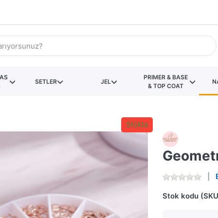
KAS
PRIMER & BASE
SETLER
JEL
N
R
& TOP COAT
Stokta
Geometr
Stok kodu (SKU