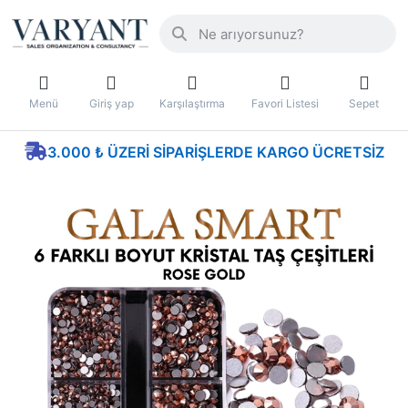
Menü
Giriş yap
Karşılaştırma
Favori Listesi
Sepet
3.000 ₺ ÜZERI SIPARIŞLERDE KARGO ÜCRETSIZ