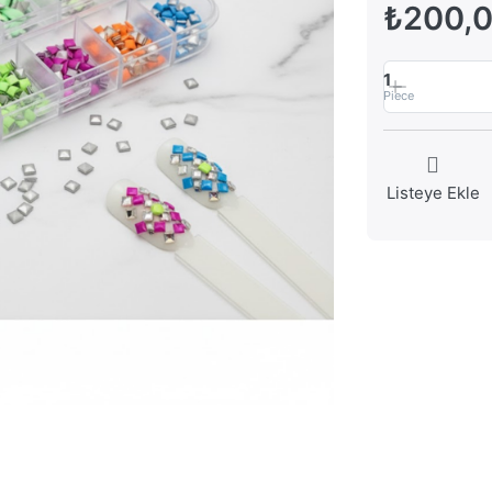
₺200,
1
Piece
Listeye Ekle