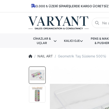
3.000 ₺ ÜZERI SIPARIŞLERDE KARGO ÜCRETSIZ
CİHAZLAR &
PENS & MA
KALICI OJE
UÇLAR
& PUSHE
NAIL ART
Geometrik Taş Süsleme 500'lü