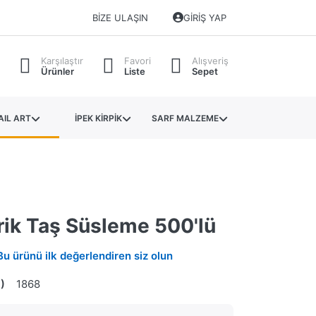
BIZE ULAŞIN
GIRIŞ YAP
Karşılaştır
Favori
Alışveriş
Ürünler
Liste
Sepet
AIL ART
İPEK KİRPİK
SARF MALZEME
ik Taş Süsleme 500'lü
Bu ürünü ilk değerlendiren siz olun
)
1868