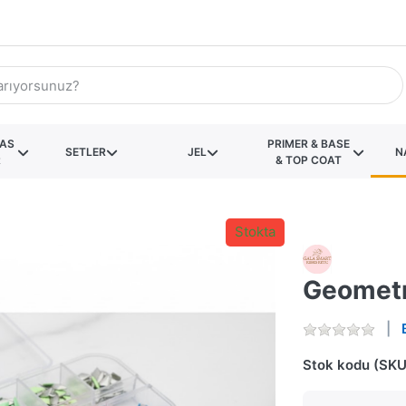
KAS
PRIMER & BASE
SETLER
JEL
N
R
& TOP COAT
Stokta
Geometr
Stok kodu (SKU