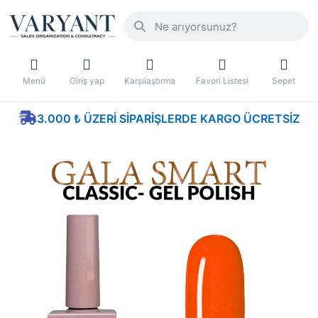
Menü
Giriş yap
Karşılaştırma
Favori Listesi
Sepet
3.000 ₺ ÜZERI SIPARIŞLERDE KARGO ÜCRETSIZ