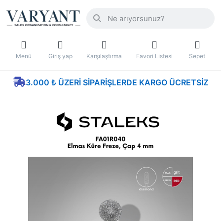
Menü
Giriş yap
Karşılaştırma
Favori Listesi
Sepet
3.000 ₺ ÜZERI SIPARIŞLERDE KARGO ÜCRETSIZ