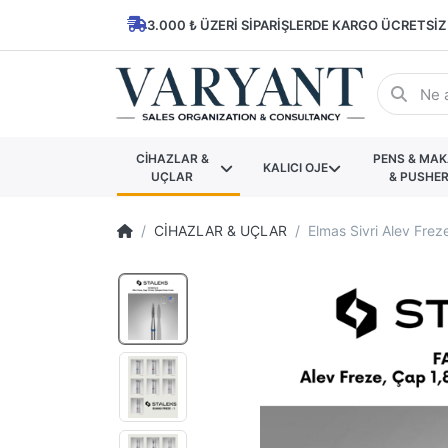
3.000 ₺ ÜZERI SIPARIŞLERDE KARGO ÜCRETSIZ
CİHAZLAR &
PENS & MA
KALICI OJE
UÇLAR
& PUSHE
CİHAZLAR & UÇLAR
Elmas Sivri Alev Fre