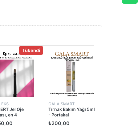
Tükendi
LEKS
GALA SMART
GALA SMART
ERT Jel Oje
Tırnak Bakım Yağı 5ml
Tırnak Toz Fırç
ası, en 4
- Portakal
Mini
uzunluk 7 mm
50,00
₺200,00
₺115,00