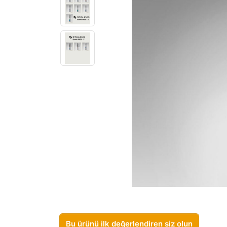
Bu ürünü ilk değerlendiren siz olun