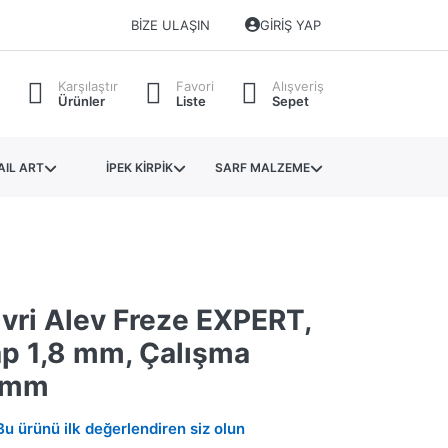
BIZE ULAŞIN
GIRIŞ YAP
Karşılaştır
Favori
Alışveriş
Ürünler
Liste
Sepet
AIL ART
İPEK KİRPİK
SARF MALZEME
vri Alev Freze EXPERT,
ap 1,8 mm, Çalışma
8 mm
Bu ürünü ilk değerlendiren siz olun