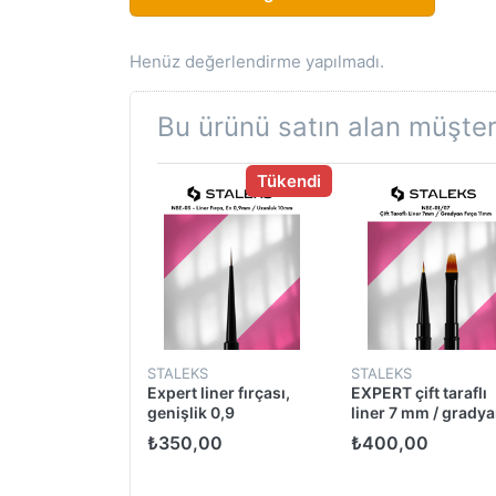
Henüz değerlendirme yapılmadı.
Bu ürünü satın alan müşteri
Tükendi
MART
STALEKS
STALEKS
zu Beyaz
Expert liner fırçası,
EXPERT çift taraflı
genişlik 0,9
liner 7 mm / grady
mm/uzunluk 10 mm
fırçası 11 mm
00
₺350,00
₺400,00