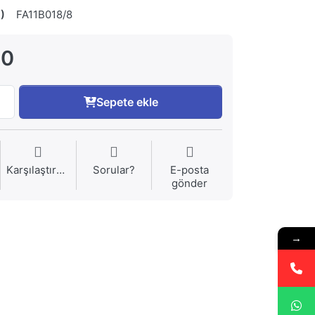
)
FA11B018/8
00
Sepete ekle
Karşılaştırma
Sorular?
E-posta
gönder
→