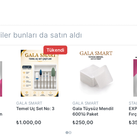
ler bunları da satın aldı
Tükendi
GALA SMART
GALA SMART
STA
Temel Uç Set No: 3
Gala Tüysüz Mendil
EXP
an
600'lü Paket
Fırç
mm/
₺1.000,00
₺250,00
₺3