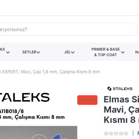
KAS
PRIMER & BASE
SETLER
JEL
N
R
& TOP COAT
ze EXPERT, Mavi, Çap 1,8 mm, Çalışma Kısmı 8 mm
Elmas Si
Stokta
Mavi, Ç
Kısmı 