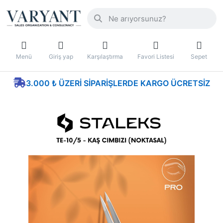
Menü
Giriş yap
Karşılaştırma
Favori Listesi
Sepet
3.000 ₺ ÜZERI SIPARIŞLERDE KARGO ÜCRETSIZ