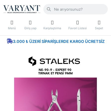
Menü
Giriş yap
Karşılaştırma
Favori Listesi
Sepet
3.000 ₺ ÜZERI SIPARIŞLERDE KARGO ÜCRETSIZ