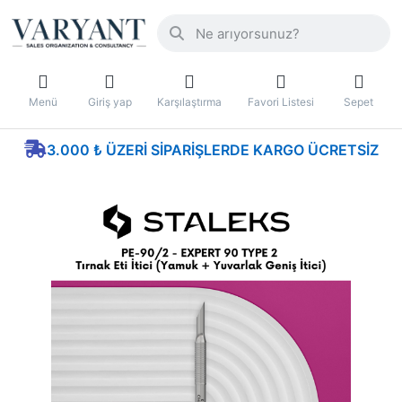
Menü
Giriş yap
Karşılaştırma
Favori Listesi
Sepet
3.000 ₺ ÜZERI SIPARIŞLERDE KARGO ÜCRETSIZ