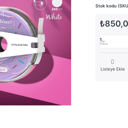
Stok kodu (SKU
₺850,
1
Piece
Listeye Ekle