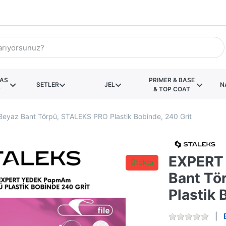
KAS
PRIMER & BASE
SETLER
JEL
N
R
& TOP COAT
yaz Bant Törpü, STALEKS PRO Plastik Bobinde, 240 Grit
EXPERT
Stokta
Bant Tö
Plastik 