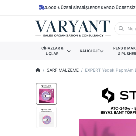
3.000 ₺ ÜZERI SIPARIŞLERDE KARGO ÜCRETSIZ
CİHAZLAR &
PENS & MA
KALICI OJE
UÇLAR
& PUSHE
SARF MALZEME
EXPERT Yedek PapmAm Be