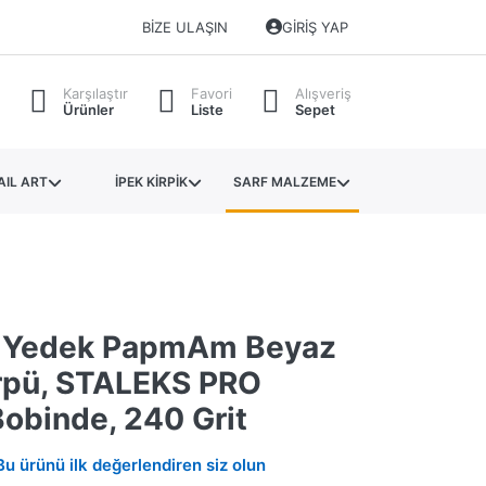
BIZE ULAŞIN
GIRIŞ YAP
Karşılaştır
Favori
Alışveriş
Ürünler
Liste
Sepet
AIL ART
İPEK KİRPİK
SARF MALZEME
 Yedek PapmAm Beyaz
rpü, STALEKS PRO
Bobinde, 240 Grit
Bu ürünü ilk değerlendiren siz olun