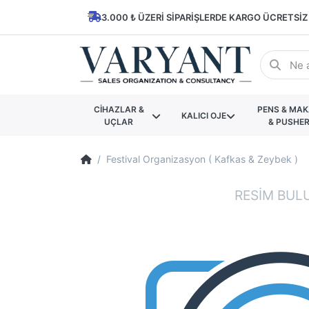
3.000 ₺ ÜZERI SIPARIŞLERDE KARGO ÜCRETSIZ
CİHAZLAR &
PENS & MA
KALICI OJE
UÇLAR
& PUSHE
Festival Organizasyon ( Kafkas & Zeybek )