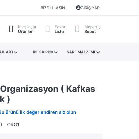
BIZE ULAŞIN
GIRIŞ YAP
Karşılaştır
Favori
Alışveriş
Ürünler
Liste
Sepet
AIL ART
İPEK KİRPİK
SARF MALZEME
 Organizasyon ( Kafkas
k )
Bu ürünü ilk değerlendiren siz olun
)
ORG1