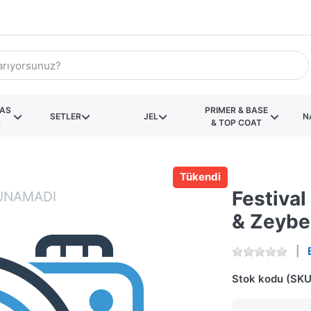
KAS
PRIMER & BASE
SETLER
JEL
N
R
& TOP COAT
Tükendi
Festival
& Zeybe
Stok kodu (SKU