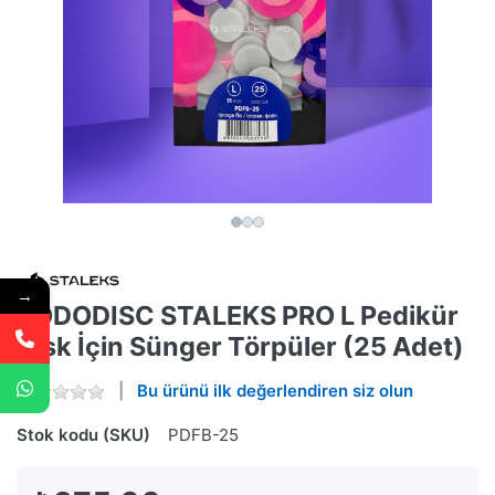
→
PODODISC STALEKS PRO L Pedikür
Disk İçin Sünger Törpüler (25 Adet)
Bu ürünü ilk değerlendiren siz olun
Stok kodu (SKU)
PDFB-25