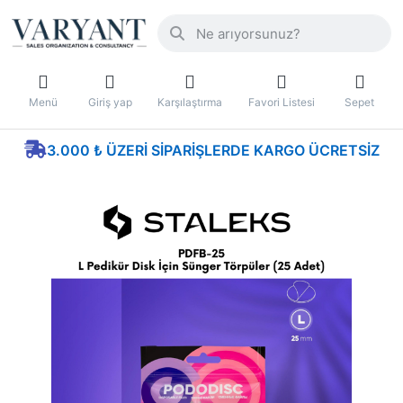
Menü
Giriş yap
Karşılaştırma
Favori Listesi
Sepet
3.000 ₺ ÜZERI SIPARIŞLERDE KARGO ÜCRETSIZ