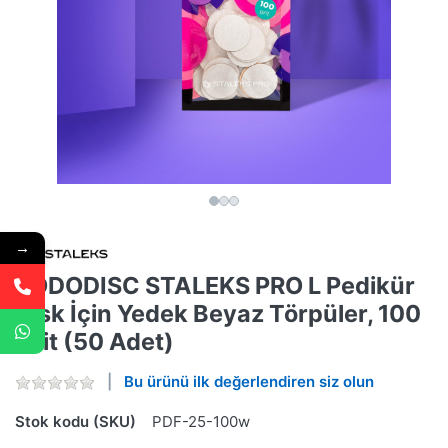
→
PODODISC STALEKS PRO L Pedikür
Disk İçin Yedek Beyaz Törpüler, 100
Grit (50 Adet)
Bu ürünü ilk değerlendiren siz olun
Stok kodu (SKU)
PDF-25-100w