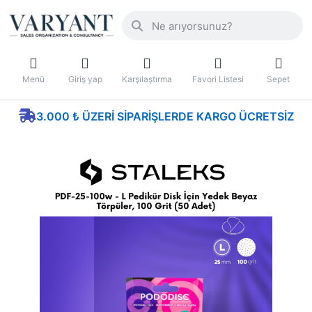
Menü
Giriş yap
Karşılaştırma
Favori Listesi
Sepet
3.000 ₺ ÜZERI SIPARIŞLERDE KARGO ÜCRETSIZ