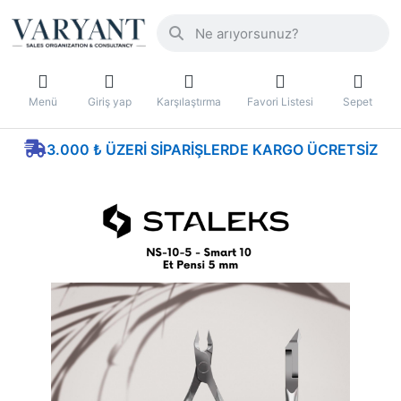
Menü
Giriş yap
Karşılaştırma
Favori Listesi
Sepet
3.000 ₺ ÜZERI SIPARIŞLERDE KARGO ÜCRETSIZ