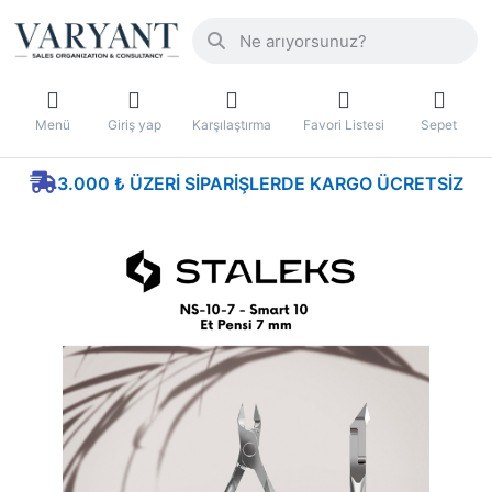
Menü
Giriş yap
Karşılaştırma
Favori Listesi
Sepet
3.000 ₺ ÜZERI SIPARIŞLERDE KARGO ÜCRETSIZ