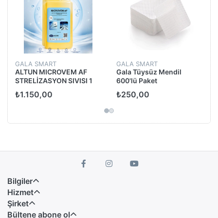
GALA SMART
GALA SMART
ALTUN MICROVEM AF
Gala Tüysüz Mendil
STRELİZASYON SIVISI 1
600'lü Paket
LT
₺1.150,00
₺250,00
Bilgiler
Hizmet
Şirket
Bültene abone ol