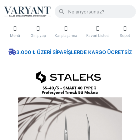
Menü
Giriş yap
Karşılaştırma
Favori Listesi
Sepet
3.000 ₺ ÜZERI SIPARIŞLERDE KARGO ÜCRETSIZ