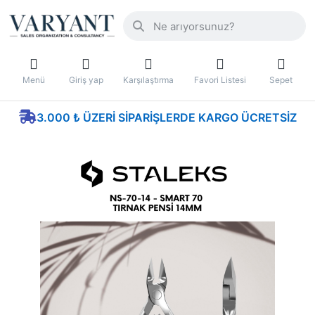
Menü
Giriş yap
Karşılaştırma
Favori Listesi
Sepet
3.000 ₺ ÜZERI SIPARIŞLERDE KARGO ÜCRETSIZ