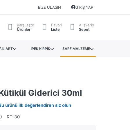
BIZE ULAŞIN
GIRIŞ YAP
Karşılaştır
Favori
Alışveriş
Ürünler
Liste
Sepet
AIL ART
İPEK KİRPİK
SARF MALZEME
Kütikül Giderici 30ml
Bu ürünü ilk değerlendiren siz olun
)
RT-30