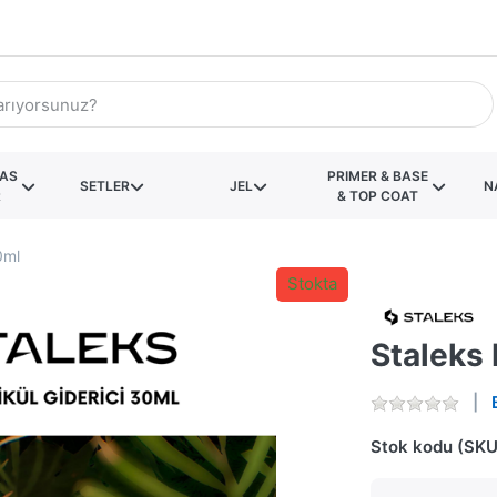
KAS
PRIMER & BASE
SETLER
JEL
N
R
& TOP COAT
0ml
Stokta
Staleks 
Stok kodu (SKU