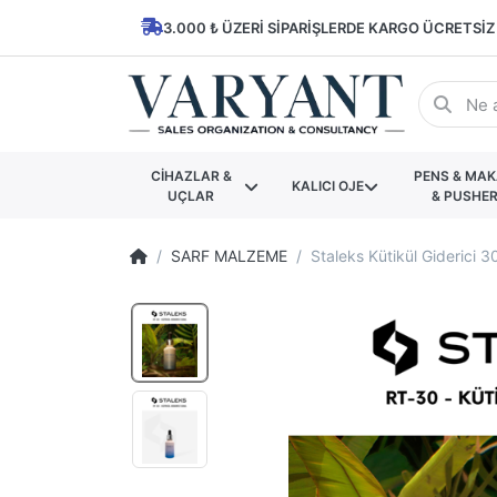
3.000 ₺ ÜZERI SIPARIŞLERDE KARGO ÜCRETSIZ
CİHAZLAR &
PENS & MA
KALICI OJE
UÇLAR
& PUSHE
SARF MALZEME
Staleks Kütikül Giderici 3