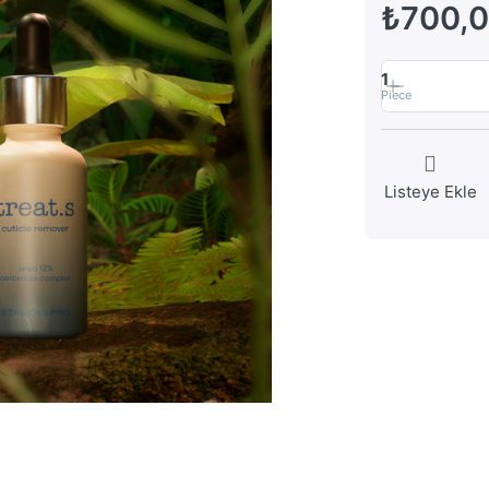
₺700,
1
Piece
Listeye Ekle