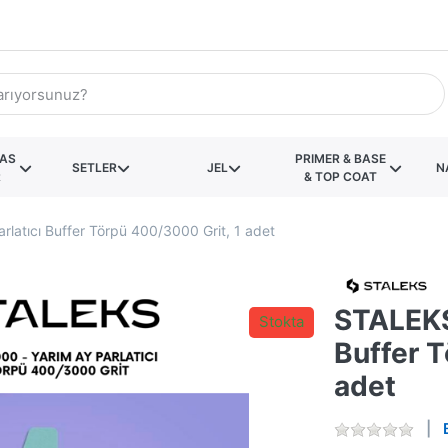
KAS
PRIMER & BASE
SETLER
JEL
N
R
& TOP COAT
latıcı Buffer Törpü 400/3000 Grit, 1 adet
STALEKS
Stokta
Buffer T
adet