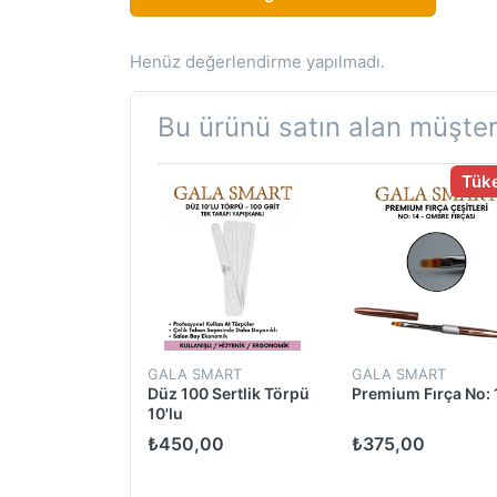
Henüz değerlendirme yapılmadı.
Bu ürünü satın alan müşteri
Tük
MART
GALA SMART
GALA SMART
tand - Şeffaf
Düz 100 Sertlik Törpü
Premium Fırça No: 
10'lu
00
₺450,00
₺375,00