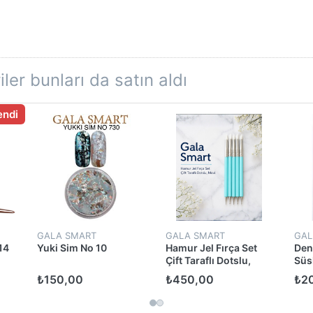
ler bunları da satın aldı
endi
GALA SMART
GALA SMART
GAL
14
Yuki Sim No 10
Hamur Jel Fırça Set
Den
Çift Taraflı Dotslu,
Süs
Mavi
₺150,00
₺450,00
₺2