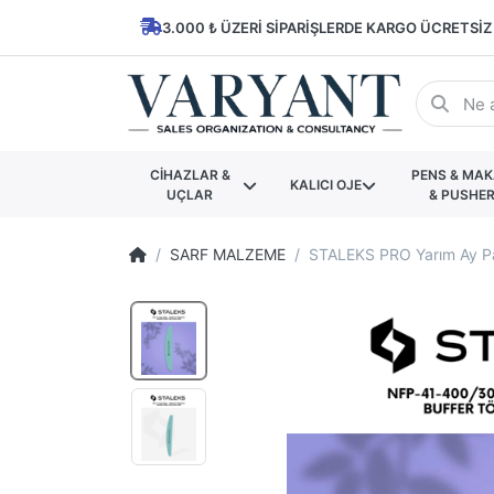
3.000 ₺ ÜZERI SIPARIŞLERDE KARGO ÜCRETSIZ
CİHAZLAR &
PENS & MA
KALICI OJE
UÇLAR
& PUSHE
SARF MALZEME
STALEKS PRO Yarım Ay Par