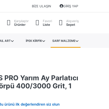
BIZE ULAŞIN
GIRIŞ YAP
Karşılaştır
Favori
Alışveriş
Ürünler
Liste
Sepet
AIL ART
İPEK KİRPİK
SARF MALZEME
 PRO Yarım Ay Parlatıcı
örpü 400/3000 Grit, 1
Bu ürünü ilk değerlendiren siz olun