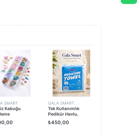
A SMART
GALA SMART
GALA SMART
iz Kabuğu
Tek Kullanımlık
Titanium Top 1
leme
Pedikür Havlu,
40*40cm, 100 Adet
00,00
₺450,00
₺460,00