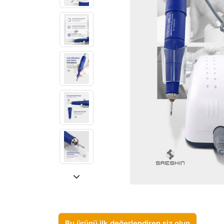
Bu ürünü ilk değerlendiren siz olun