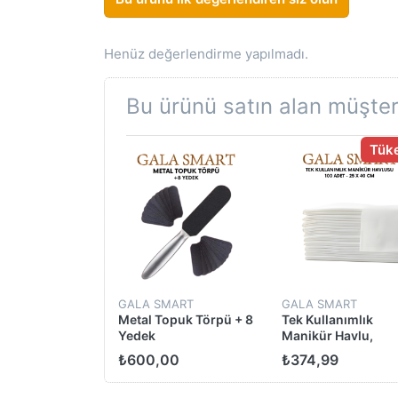
Henüz değerlendirme yapılmadı.
Bu ürünü satın alan müşteri
Tük
GALA SMART
GALA SMART
Metal Topuk Törpü + 8
Tek Kullanımlık
Yedek
Manikür Havlu,
20*40cm 100 Adet
₺600,00
₺374,99