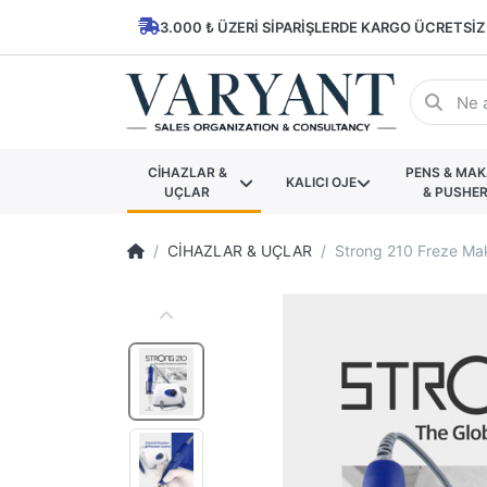
3.000 ₺ ÜZERI SIPARIŞLERDE KARGO ÜCRETSIZ
CİHAZLAR &
PENS & MA
KALICI OJE
UÇLAR
& PUSHE
CİHAZLAR & UÇLAR
Strong 210 Freze Mak