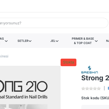
KAS
PRIMER & BASE
SETLER
JEL
N
R
& TOP COAT
inesi
Stokta
Strong 
Stok kodu (SKU