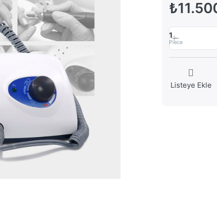
₺11.50
1
Piece
Listeye Ekle