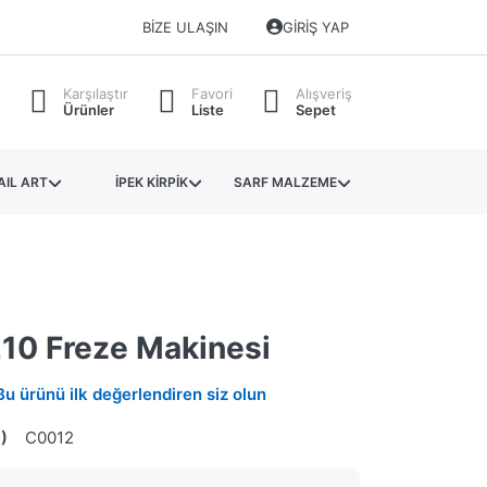
BIZE ULAŞIN
GIRIŞ YAP
Karşılaştır
Favori
Alışveriş
Ürünler
Liste
Sepet
AIL ART
İPEK KİRPİK
SARF MALZEME
210 Freze Makinesi
Bu ürünü ilk değerlendiren siz olun
)
C0012