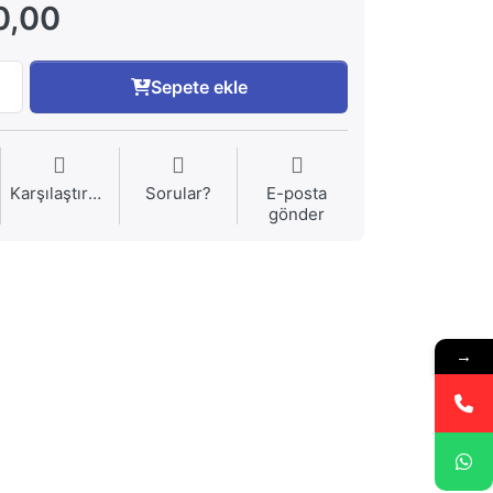
0,00
Sepete ekle
Karşılaştırma
Sorular?
E-posta
gönder
→