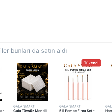
ler bunları da satın aldı
Tükendi
GALA SMART
GALA SMART
GAL
5gr
Gala Tüysüz Mendil
5'li Pembe Fırça Set -
Ham