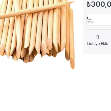
₺300,
1
Piece
Listeye Ekle