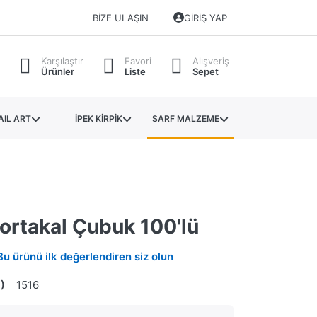
BIZE ULAŞIN
GIRIŞ YAP
Karşılaştır
Favori
Alışveriş
Ürünler
Liste
Sepet
AIL ART
İPEK KİRPİK
SARF MALZEME
ortakal Çubuk 100'lü
Bu ürünü ilk değerlendiren siz olun
)
1516