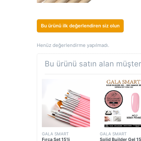
Bu ürünü ilk değerlendiren siz olun
Henüz değerlendirme yapılmadı.
Bu ürünü satın alan müşteri
MART
GALA SMART
GALA SMART
tın Şablon
Fırça Set 15'li
Solid Builder Gel 1