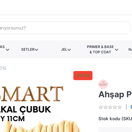
KAS
PRIMER & BASE
SETLER
JEL
N
R
& TOP COAT
'lü
Stokta
Ahşap P
Stok kodu (SKU