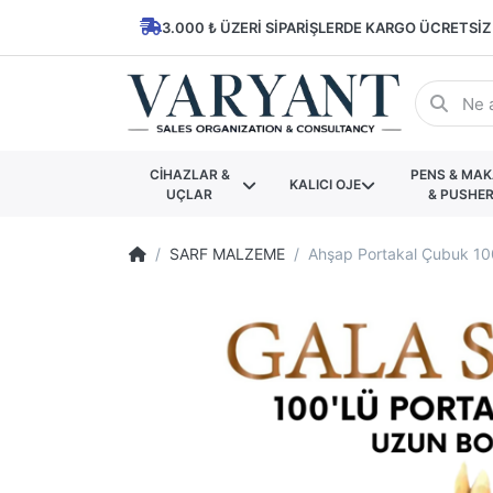
3.000 ₺ ÜZERI SIPARIŞLERDE KARGO ÜCRETSIZ
CİHAZLAR &
PENS & MA
KALICI OJE
UÇLAR
& PUSHE
SARF MALZEME
Ahşap Portakal Çubuk 100