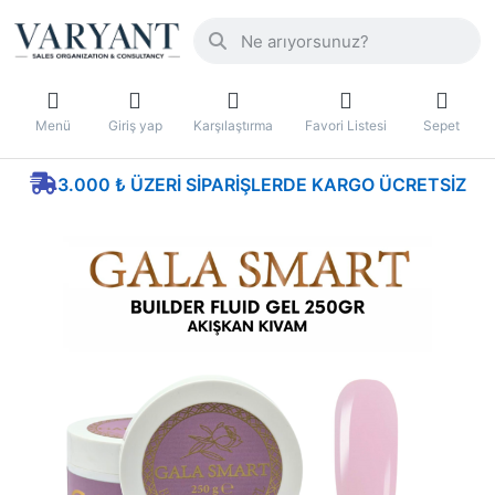
Menü
Giriş yap
Karşılaştırma
Favori Listesi
Sepet
3.000 ₺ ÜZERI SIPARIŞLERDE KARGO ÜCRETSIZ