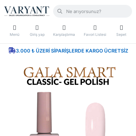
Menü
Giriş yap
Karşılaştırma
Favori Listesi
Sepet
3.000 ₺ ÜZERI SIPARIŞLERDE KARGO ÜCRETSIZ