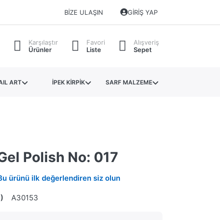
BIZE ULAŞIN
GIRIŞ YAP
Karşılaştır
Favori
Alışveriş
Ürünler
Liste
Sepet
AIL ART
İPEK KİRPİK
SARF MALZEME
Gel Polish No: 017
Bu ürünü ilk değerlendiren siz olun
)
A30153