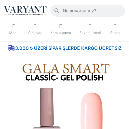
Menü
Giriş yap
Karşılaştırma
Favori Listesi
Sepet
3.000 ₺ ÜZERI SIPARIŞLERDE KARGO ÜCRETSIZ