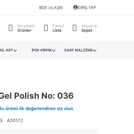
BIZE ULAŞIN
GIRIŞ YAP
Karşılaştır
Favori
Alışveriş
Ürünler
Liste
Sepet
AIL ART
İPEK KİRPİK
SARF MALZEME
Gel Polish No: 036
Bu ürünü ilk değerlendiren siz olun
)
A30172