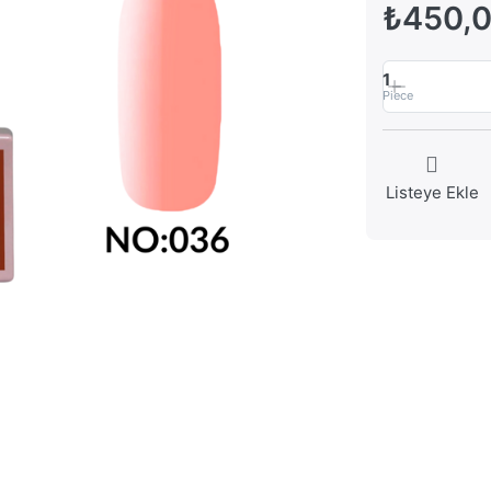
₺450,
1
Piece
Listeye Ekle