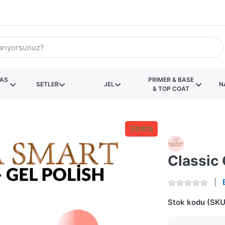
KAS
PRIMER & BASE
SETLER
JEL
N
R
& TOP COAT
Stokta
Classic 
Stok kodu (SKU