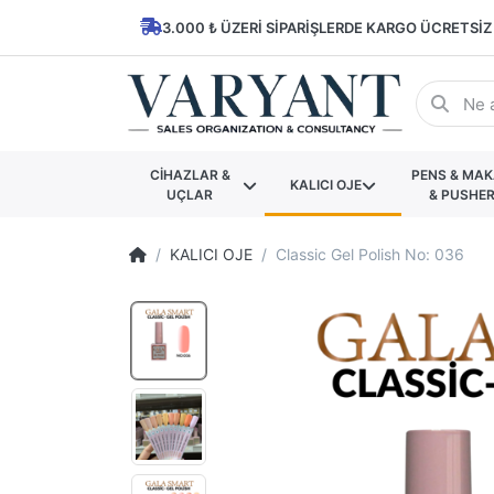
3.000 ₺ ÜZERI SIPARIŞLERDE KARGO ÜCRETSIZ
CİHAZLAR &
PENS & MA
KALICI OJE
UÇLAR
& PUSHE
KALICI OJE
Classic Gel Polish No: 036