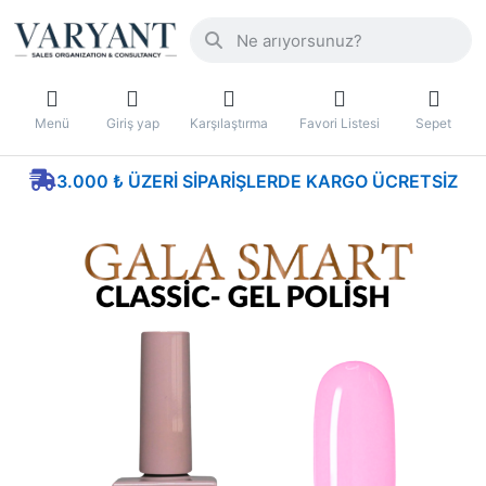
Menü
Giriş yap
Karşılaştırma
Favori Listesi
Sepet
3.000 ₺ ÜZERI SIPARIŞLERDE KARGO ÜCRETSIZ